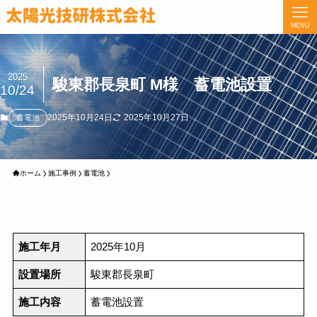
MENU
2025
駿東郡長泉町 M様 蓄電池設置
10/24
2025年10月24日
2025年10月27日
蓄電池
ホーム
施工事例
蓄電池
施工年月
2025年10月
設置場所
駿東郡長泉町
施工内容
蓄電池設置