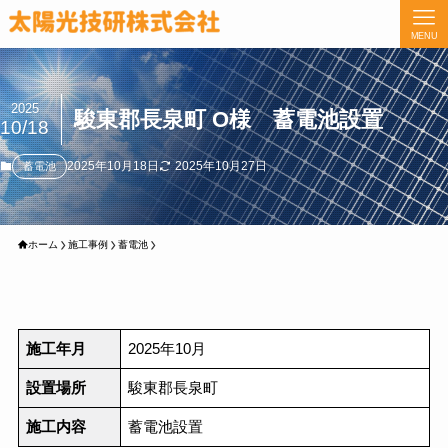
MENU
2025
駿東郡長泉町 O様 蓄電池設置
10/18
2025年10月18日
2025年10月27日
蓄電池
ホーム
施工事例
蓄電池
施工年月
2025年10月
設置場所
駿東郡長泉町
施工内容
蓄電池設置