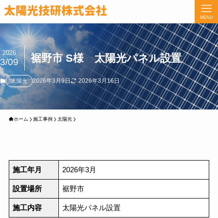
MENU
2026
裾野市 S様 太陽光パネル設置
3/09
2026年3月9日
2026年3月16日
太陽光
ホーム
施工事例
太陽光
施工年月
2026年3月
設置場所
裾野市
施工内容
太陽光パネル設置