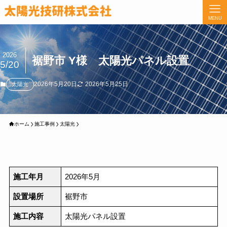
MENU
2026
裾野市 Y様 太陽光パネル設置
5/20
2026年5月20日
2026年5月25日
太陽光
ホーム
施工事例
太陽光
施工年月
2026年5月
設置場所
裾野市
施工内容
太陽光パネル設置