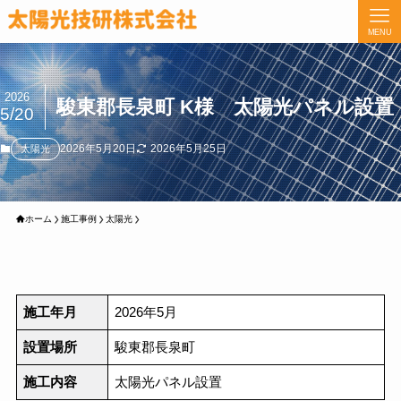
MENU
2026
駿東郡長泉町 K様 太陽光パネル設置
5/20
2026年5月20日
2026年5月25日
太陽光
ホーム
施工事例
太陽光
施工年月
2026年5月
設置場所
駿東郡長泉町
施工内容
太陽光パネル設置