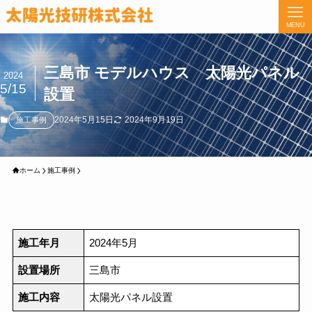
MENU
三島市 モデルハウス 太陽光パネル
2024
5/15
設置
2024年5月15日
2024年9月19日
施工事例
ホーム
施工事例
施工年月
2024年5月
設置場所
三島市
施工内容
太陽光パネル設置