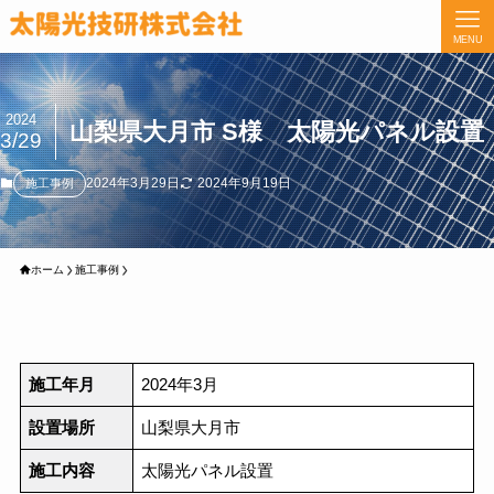
MENU
2024
山梨県大月市 S様 太陽光パネル設置
3/29
2024年3月29日
2024年9月19日
施工事例
ホーム
施工事例
施工年月
2024年3月
設置場所
山梨県大月市
施工内容
太陽光パネル設置