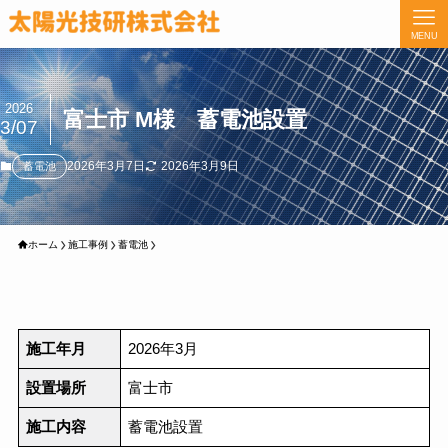
MENU
2026
富士市 M様 蓄電池設置
3/07
2026年3月7日
2026年3月9日
蓄電池
ホーム
施工事例
蓄電池
施工年月
2026年3月
設置場所
富士市
施工内容
蓄電池設置